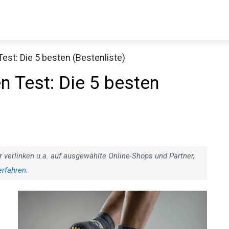
est: Die 5 besten (Bestenliste)
Decathlon Sale
n Test: Die 5 besten
aue dir jetzt die meistverkauften Produkte im Sale bei Decathlon
Jetzt anschauen
r verlinken u.a. auf ausgewählte Online-Shops und Partner,
erfahren
.