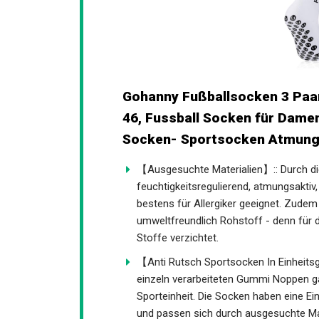
Gohanny Fußballsocken 3 Paar
46, Fussball Socken für Damen
Socken- Sportsocken Atmungs
【Ausgesuchte Materialien】:: Durch di
Socken feuchtigkeitsregulierend, atmun
haufreundlich - und bestens für Allerg
nachwachsender und somit umweltfreun
chemische- und synthetische Stoffe ve
【Anti Rutsch Sportsocken In Einheits
einzeln verarbeiteten Gummi Noppen g
Sporteinheit. Die Socken haben eine Ei
und passen sich durch ausgesuchte Mat
【Rutschfest & Atumungsaktiv】:: Nebe