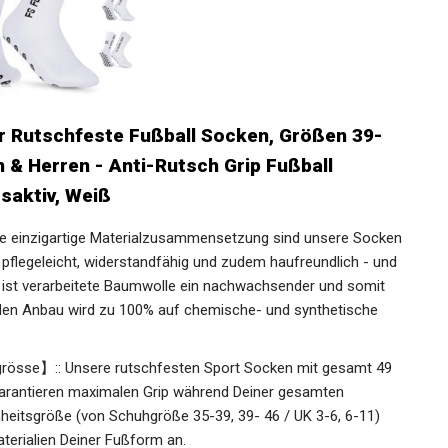
 Rutschfeste Fußball Socken, Größen 39-
 & Herren - Anti-Rutsch Grip Fußball
aktiv, Weiß
e einzigartige Materialzusammensetzung sind unsere
gsaktiv, pflegeleicht, widerstandfähig und zudem
iker geeignet. Zudem ist verarbeitete Baumwolle ein
dlich Rohstoff - denn für den Anbau wird zu 100% auf
rzichtet.
grösse】:: Unsere rutschfesten Sport Socken mit gesamt 49
arantieren maximalen Grip während Deiner gesamten
nheitsgröße (von Schuhgröße 35-39, 39- 46 / UK 3-6, 6-11)
erialien Deiner Fußform an.
n den gummierten Noppen sorgt die verstärke Sohle der