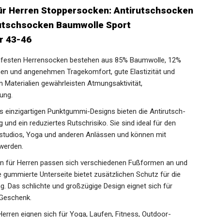
 für Männer ABS Rutschsocken Baumwolle
4 Paar 43-46
chfesten Herrensocken bestehen aus 85% Baumwolle, 12%
en und angenehmen Tragekomfort, gute Elastizität und
n Materialien gewährleisten Atmungsaktivität,
ung.
des einzigartigen Punktgummi-Designs bieten die Antirutsch-
und ein reduziertes Rutschrisiko. Sie sind ideal für den
sstudios, Yoga und anderen Anlässen und können mit
werden.
n für Herren passen sich verschiedenen Fußformen an und
 gummierte Unterseite bietet zusätzlichen Schutz für die
ng. Das schlichte und großzügige Design eignet sich für
 Geschenk.
Herren eignen sich für Yoga, Laufen, Fitness, Outdoor-
he Anlässe. Die Stoppersocken sind maschinenwaschbar und