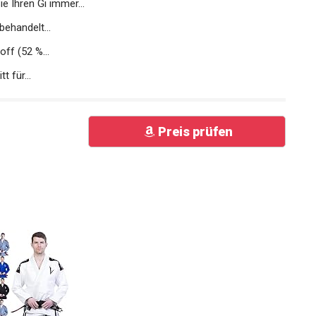
Ihren Gi immer...
behandelt...
ff (52 %...
t für...
Preis prüfen