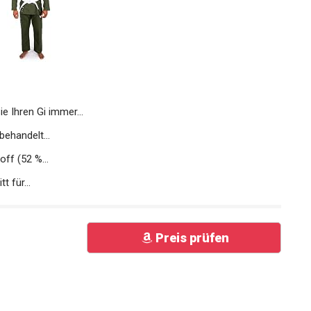
Ihren Gi immer...
behandelt...
ff (52 %...
t für...
Preis prüfen