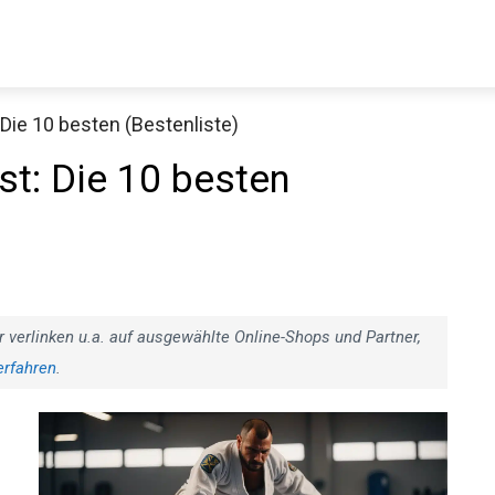
Die 10 besten (Bestenliste)
Decathlon Sale
t: Die 10 besten
aue dir jetzt die meistverkauften Produkte im Sale bei Decathlon
Jetzt anschauen
r verlinken u.a. auf ausgewählte Online-Shops und Partner,
erfahren
.