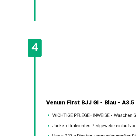
Venum First BJJ GI - Blau - A3.5
WICHTIGE PFLEGEHINWEISE - Waschen Sie 
Jacke: ultraleichtes Perlgewebe einlaufvor
Hose: 227 g Ripstop, vorgeschrumpfter Sto