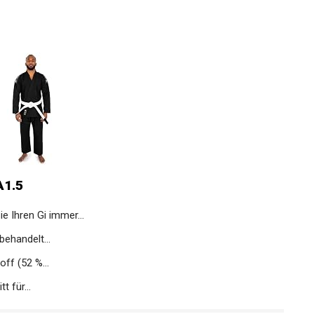
A1.5
Ihren Gi immer...
behandelt...
ff (52 %...
t für...