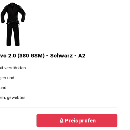
o 2.0 (380 GSM) - Schwarz - A2
 verstärkten...
en und...
nd...
ln, gewebtes...
Preis prüfen