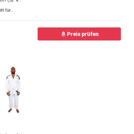
t für...
Preis prüfen
5