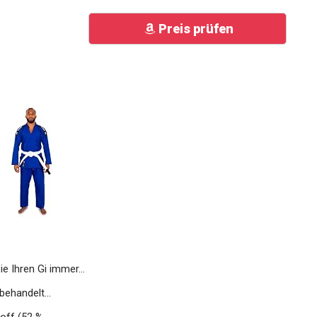
Preis prüfen
Ihren Gi immer...
behandelt...
ff (52 %...