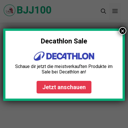
Zum
Men
Inhalt
springen
×
Startseite
»
Blog
»
BJJ Gürtel Braun Test: Die 10
besten (Bestenliste)
Decathlon Sale
Schaue dir jetzt die meistverkauften Produkte im
Sale bei Decathlon an!
Jetzt anschauen