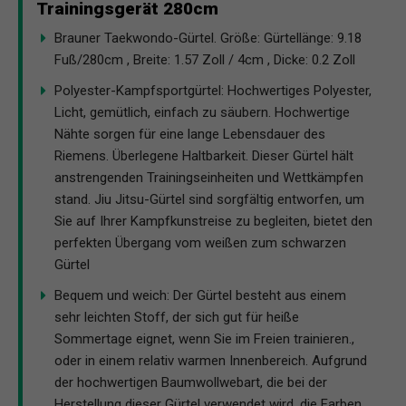
Trainingsgerät 280cm
Brauner Taekwondo-Gürtel. Größe: Gürtellänge: 9.18
Fuß/280cm , Breite: 1.57 Zoll / 4cm , Dicke: 0.2 Zoll
Polyester-Kampfsportgürtel: Hochwertiges Polyester,
Licht, gemütlich, einfach zu säubern. Hochwertige
Nähte sorgen für eine lange Lebensdauer des
Riemens. Überlegene Haltbarkeit. Dieser Gürtel hält
anstrengenden Trainingseinheiten und Wettkämpfen
stand. Jiu Jitsu-Gürtel sind sorgfältig entworfen, um
Sie auf Ihrer Kampfkunstreise zu begleiten, bietet den
perfekten Übergang vom weißen zum schwarzen
Gürtel
Bequem und weich: Der Gürtel besteht aus einem
sehr leichten Stoff, der sich gut für heiße
Sommertage eignet, wenn Sie im Freien trainieren.,
oder in einem relativ warmen Innenbereich. Aufgrund
der hochwertigen Baumwollwebart, die bei der
Herstellung dieser Gürtel verwendet wird, die Farben