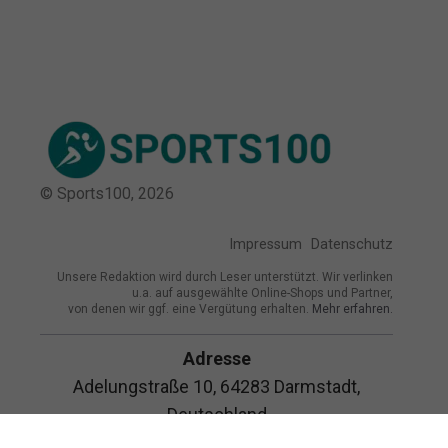
© Sports100,
2026
Impressum
Datenschutz
Unsere Redaktion wird durch Leser unterstützt. Wir verlinken
u.a. auf ausgewählte Online-Shops und Partner,
von denen wir ggf. eine Vergütung erhalten.
Mehr erfahren.
Adresse
Adelungstraße 10, 64283 Darmstadt,
Deutschland