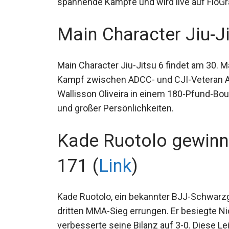
spannende Kämpfe und wird live auf FloGr
Main Character Jiu-Ji
Main Character Jiu-Jitsu 6 findet am 30. M
Kampf zwischen ADCC- und CJI-Veteran A
Wallisson Oliveira in einem 180-Pfund-Bout
Action und großer Persönlichkeiten.
Kade Ruotolo gewin
171 (
Link
)
Kade Ruotolo, ein bekannter BJJ-Schwarzg
dritten MMA-Sieg errungen. Er besiegte Ni
verbesserte seine Bilanz auf 3-0. Diese L