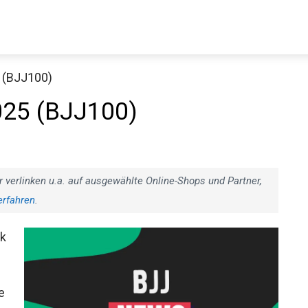
 (BJJ100)
025 (BJJ100)
r verlinken u.a. auf ausgewählte Online-Shops und Partner,
erfahren
.
Jetzt anschauen
ck
e