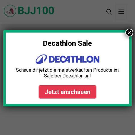
Zum
Men
Inhalt
springen
×
Startseite
»
Blog
»
BJJ Pilatesball Test: Die 5
besten (Bestenliste)
Decathlon Sale
Schaue dir jetzt die meistverkauften Produkte im
Sale bei Decathlon an!
Jetzt anschauen