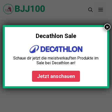
Zum
Men
Inhalt
springen
×
Startseite
»
Blog
»
BJJ Protektorhose Test: Die 5
besten (Bestenliste)
Decathlon Sale
Schaue dir jetzt die meistverkauften Produkte im
Sale bei Decathlon an!
Jetzt anschauen