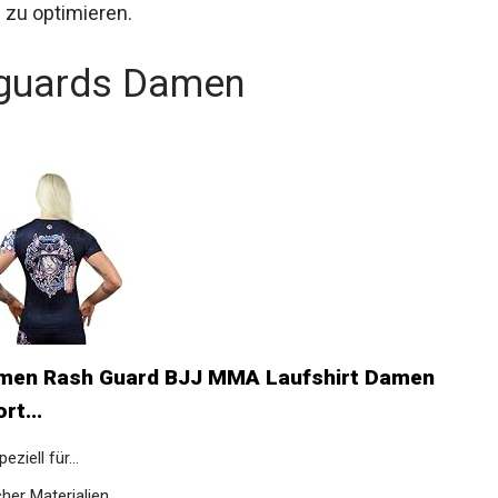
 zu optimieren.
hguards Damen
amen Rash Guard BJJ MMA Laufshirt Damen
t...
iell für...
er Materialien...