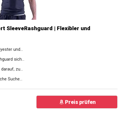
t SleeveRashguard | Flexibler und
yester und...
hguard sich...
darauf, zu...
iche Suche...
Preis prüfen