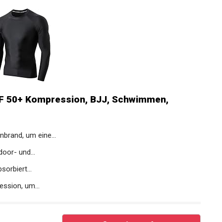
F 50+ Kompression, BJJ, Schwimmen,
rand, um eine...
door- und...
orbiert...
ession, um...