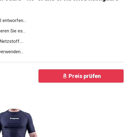
 entworfen...
eren Sie es...
etzstoff....
verwenden...
Preis prüfen