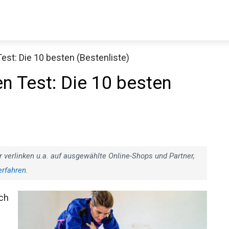
st: Die 10 besten (Bestenliste)
Decathlon Sale
 Test: Die 10 besten
aue dir jetzt die meistverkauften Produkte im Sale bei Decathlon
Jetzt anschauen
r verlinken u.a. auf ausgewählte Online-Shops und Partner,
erfahren
.