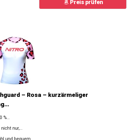
Preis prüfen
hguard – Rosa – kurzärmeliger
g...
 %...
cht nur,...
hl und bequem...