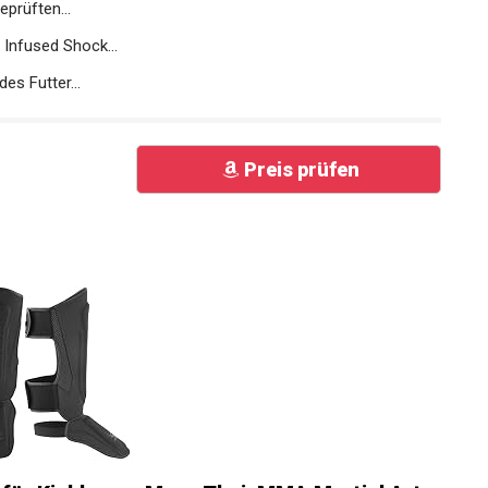
prüften...
Infused Shock...
es Futter...
Preis prüfen