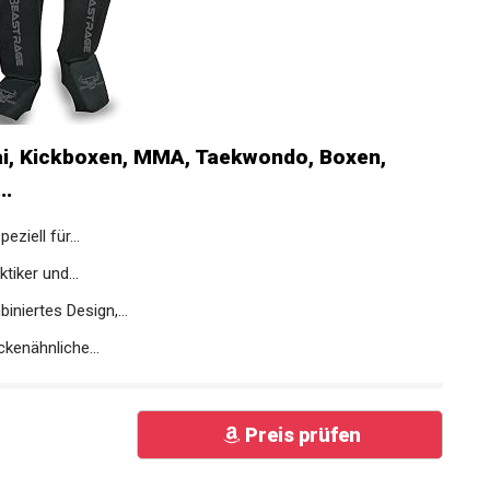
i, Kickboxen, MMA, Taekwondo, Boxen,
..
ziell für...
tiker und...
niertes Design,...
kenähnliche...
Preis prüfen