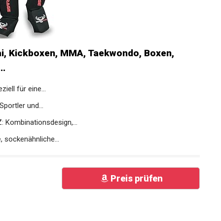
i, Kickboxen, MMA, Taekwondo, Boxen,
..
ll für eine...
portler und...
ombinationsdesign,...
sockenähnliche...
Preis prüfen