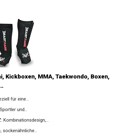
i, Kickboxen, MMA, Taekwondo, Boxen,
..
ll für eine...
portler und...
ombinationsdesign,...
sockenähnliche...