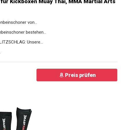
für Kickboxen Muay Thai, MMA Martial
beinschoner von...
einschoner bestehen...
ITZSCHLAG: Unsere...
.
Preis prüfen