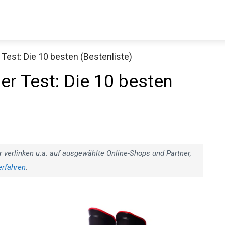
est: Die 10 besten (Bestenliste)
Decathlon Sale
r Test: Die 10 besten
aue dir jetzt die meistverkauften Produkte im Sale bei Decathlon
Jetzt anschauen
r verlinken u.a. auf ausgewählte Online-Shops und Partner,
erfahren
.