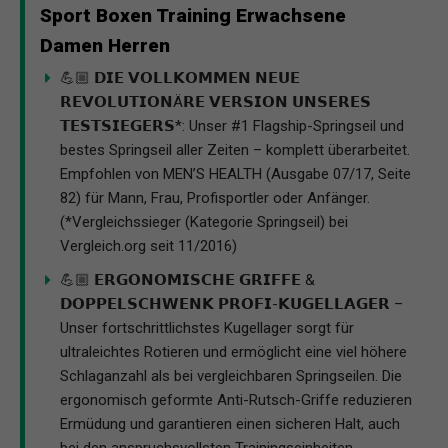
Sport Boxen Training Erwachsene
Damen Herren
💪🏼 𝗗𝗜𝗘 𝗩𝗢𝗟𝗟𝗞𝗢𝗠𝗠𝗘𝗡 𝗡𝗘𝗨𝗘
𝗥𝗘𝗩𝗢𝗟𝗨𝗧𝗜𝗢𝗡Ä𝗥𝗘 𝗩𝗘𝗥𝗦𝗜𝗢𝗡 𝗨𝗡𝗦𝗘𝗥𝗘𝗦
𝗧𝗘𝗦𝗧𝗦𝗜𝗘𝗚𝗘𝗥𝗦*: Unser #1 Flagship-Springseil und
bestes Springseil aller Zeiten – komplett überarbeitet.
Empfohlen von MEN’S HEALTH (Ausgabe 07/17, Seite
82) für Mann, Frau, Profisportler oder Anfänger.
(*Vergleichssieger (Kategorie Springseil) bei
Vergleich.org seit 11/2016)
💪🏼 𝗘𝗥𝗚𝗢𝗡𝗢𝗠𝗜𝗦𝗖𝗛𝗘 𝗚𝗥𝗜𝗙𝗙𝗘 &
𝗗𝗢𝗣𝗣𝗘𝗟𝗦𝗖𝗛𝗪𝗘𝗡𝗞 𝗣𝗥𝗢𝗙𝗜-𝗞𝗨𝗚𝗘𝗟𝗟𝗔𝗚𝗘𝗥 –
Unser fortschrittlichstes Kugellager sorgt für
ultraleichtes Rotieren und ermöglicht eine viel höhere
Schlaganzahl als bei vergleichbaren Springseilen. Die
ergonomisch geformte Anti-Rutsch-Griffe reduzieren
Ermüdung und garantieren einen sicheren Halt, auch