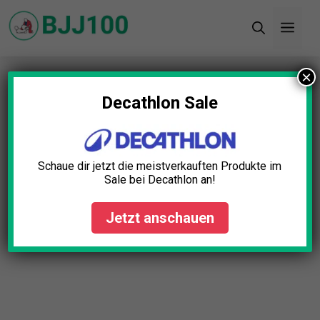
Zum
Men
Inhalt
springen
×
Startseite
»
Blog
»
BJJ Springseil Test: Die 5
besten (Bestenliste)
Decathlon Sale
Schaue dir jetzt die meistverkauften Produkte im
Sale bei Decathlon an!
Jetzt anschauen