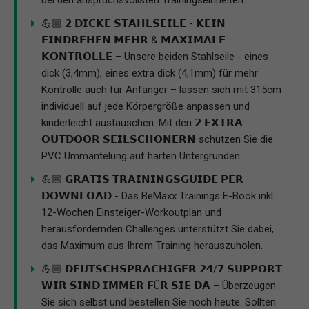
bei den anspruchsvollsten Trainingseinheiten.
💪🏼 𝟮 𝗗𝗜𝗖𝗞𝗘 𝗦𝗧𝗔𝗛𝗟𝗦𝗘𝗜𝗟𝗘 - 𝗞𝗘𝗜𝗡
𝗘𝗜𝗡𝗗𝗥𝗘𝗛𝗘𝗡 𝗠𝗘𝗛𝗥 & 𝗠𝗔𝗫𝗜𝗠𝗔𝗟𝗘
𝗞𝗢𝗡𝗧𝗥𝗢𝗟𝗟𝗘 – Unsere beiden Stahlseile - eines
dick (3,4mm), eines extra dick (4,1mm) für mehr
Kontrolle auch für Anfänger – lassen sich mit 315cm
individuell auf jede Körpergröße anpassen und
kinderleicht austauschen. Mit den 𝟮 𝗘𝗫𝗧𝗥𝗔
𝗢𝗨𝗧𝗗𝗢𝗢𝗥 𝗦𝗘𝗜𝗟𝗦𝗖𝗛𝗢𝗡𝗘𝗥𝗡 schützen Sie die
PVC Ummantelung auf harten Untergründen.
💪🏼 𝗚𝗥𝗔𝗧𝗜𝗦 𝗧𝗥𝗔𝗜𝗡𝗜𝗡𝗚𝗦𝗚𝗨𝗜𝗗𝗘 𝗣𝗘𝗥
𝗗𝗢𝗪𝗡𝗟𝗢𝗔𝗗 - Das BeMaxx Trainings E-Book inkl.
12-Wochen Einsteiger-Workoutplan und
herausfordernden Challenges unterstützt Sie dabei,
das Maximum aus Ihrem Training herauszuholen.
💪🏼 𝗗𝗘𝗨𝗧𝗦𝗖𝗛𝗦𝗣𝗥𝗔𝗖𝗛𝗜𝗚𝗘𝗥 𝟮𝟰/𝟳 𝗦𝗨𝗣𝗣𝗢𝗥𝗧:
𝗪𝗜𝗥 𝗦𝗜𝗡𝗗 𝗜𝗠𝗠𝗘𝗥 𝗙Ü𝗥 𝗦𝗜𝗘 𝗗𝗔 – Überzeugen
Sie sich selbst und bestellen Sie noch heute. Sollten