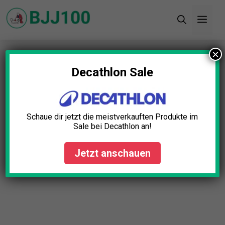
Zum
Men
Inhalt
springen
×
Startseite
»
Blog
»
BJJ Kompressionsshorts Test:
Die 5 besten (Bestenliste)
Decathlon Sale
Schaue dir jetzt die meistverkauften Produkte im
Sale bei Decathlon an!
Jetzt anschauen