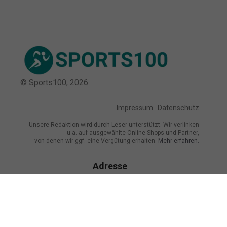
© Sports100,
2026
Impressum
Datenschutz
Unsere Redaktion wird durch Leser unterstützt. Wir verlinken
u.a. auf ausgewählte Online-Shops und Partner,
von denen wir ggf. eine Vergütung erhalten.
Mehr erfahren.
Adresse
Adelungstraße 10, 64283 Darmstadt,
Deutschland