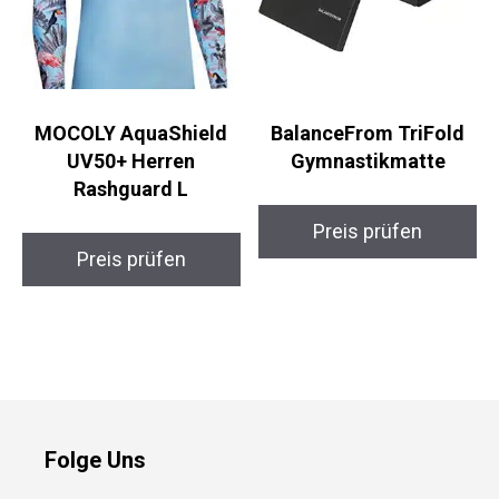
MOCOLY AquaShield
BalanceFrom TriFold
UV50+ Herren
Gymnastikmatte
Rashguard L
Preis prüfen
Preis prüfen