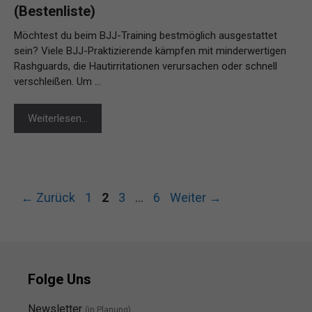
(Bestenliste)
Möchtest du beim BJJ-Training bestmöglich ausgestattet
sein? Viele BJJ-Praktizierende kämpfen mit minderwertigen
Rashguards, die Hautirritationen verursachen oder schnell
verschleißen. Um …
Weiterlesen…
Seite
Seite
Seite
Seite
←
Zurück
1
2
3
…
6
Weiter
→
Folge Uns
Newsletter
(in Planung)