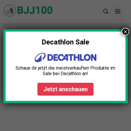
Zum
Men
Inhalt
springen
×
Startseite
»
Blog
»
Seite 2
Decathlon Sale
Schaue dir jetzt die meistverkauften Produkte im
Sale bei Decathlon an!
Jetzt anschauen